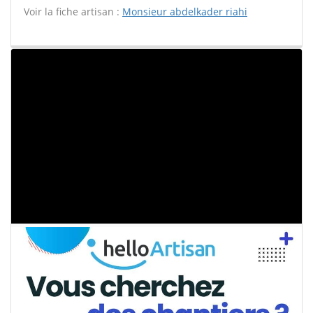
Voir la fiche artisan :
Monsieur abdelkader riahi