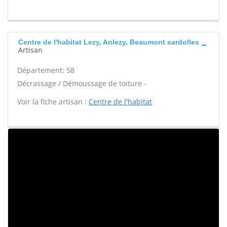
Centre de l'habitat Lezy, Anlezy, Beaumont sardolles
Artisan
Département: 58
Décrassage / Démoussage de toiture -
Voir la fiche artisan :
Centre de l'habitat