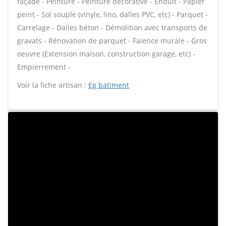
façade - Peinture - Peinture décorative - Enduit - Papier
peint - Sol souple (vinyle, lino, dalles PVC, etc) - Parquet -
Carrelage - Dalles béton - Démolition avec transports de
gravats - Rénovation de parquet - Faïence murale - Gros
oeuvre (Extension maison, construction garage, etc) -
Empierrement -
Voir la fiche artisan :
Eg batiment