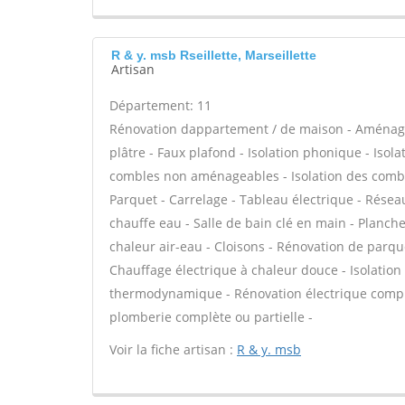
R & y. msb Rseillette, Marseillette
Artisan
Département: 11
Rénovation dappartement / de maison - Aménag
plâtre - Faux plafond - Isolation phonique - Isol
combles non aménageables - Isolation des comble
Parquet - Carrelage - Tableau électrique - Réseaux
chauffe eau - Salle de bain clé en main - Planc
chaleur air-eau - Cloisons - Rénovation de parque
Chauffage électrique à chaleur douce - Isolatio
thermodynamique - Rénovation électrique complè
plomberie complète ou partielle -
Voir la fiche artisan :
R & y. msb