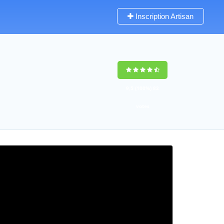
Inscription Artisan
9,5
(100%)
82
votes