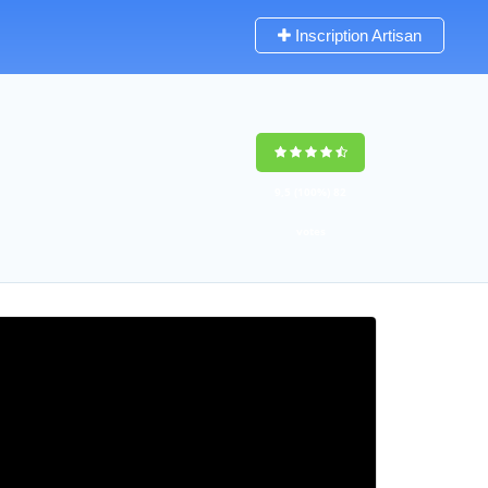
Inscription Artisan
9,5
(100%)
82
votes