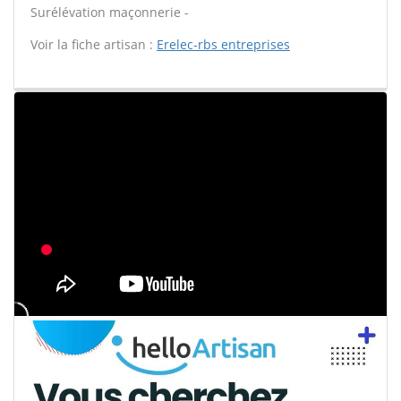
Surélévation maçonnerie -
Voir la fiche artisan :
Erelec-rbs entreprises