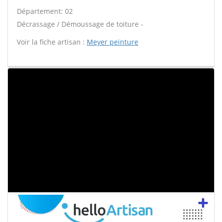
Département: 02
Décrassage / Démoussage de toiture -
Voir la fiche artisan :
Meyer peinture