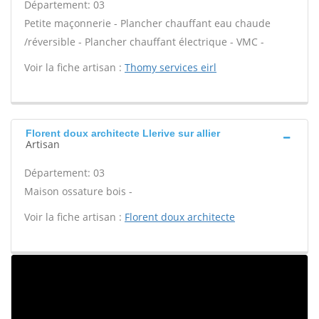
Département: 03
Petite maçonnerie - Plancher chauffant eau chaude
/réversible - Plancher chauffant électrique - VMC -
Voir la fiche artisan :
Thomy services eirl
Florent doux architecte Llerive sur allier
Artisan
Département: 03
Maison ossature bois -
Voir la fiche artisan :
Florent doux architecte