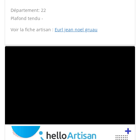
Département: 22
Plafond tendu -
Voir la fiche artisan :
Eurl jean noel gruau