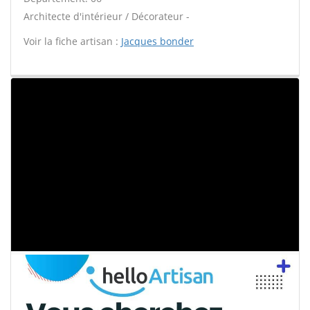
Architecte d'intérieur / Décorateur -
Voir la fiche artisan :
Jacques bonder