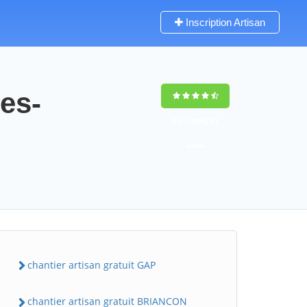
Inscription Artisan
es-
9,5
(100%)
85
votes
chantier artisan gratuit GAP
chantier artisan gratuit BRIANCON