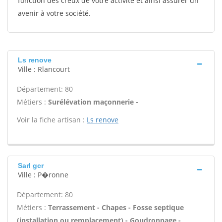
fonction des creux de votre activité et ainsi assurer un
avenir à votre société.
Ls renove
Ville : Rlancourt
Département: 80
Métiers :
Surélévation maçonnerie -
Voir la fiche artisan :
Ls renove
Sarl gcr
Ville : P�ronne
Département: 80
Métiers :
Terrassement - Chapes - Fosse septique
(installation ou remplacement) - Goudronnage -