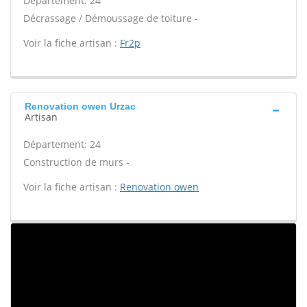
Département: 24
Décrassage / Démoussage de toiture -
Voir la fiche artisan :
Fr2p
Renovation owen Urzac
Artisan
Département: 24
Construction de murs -
Voir la fiche artisan :
Renovation owen