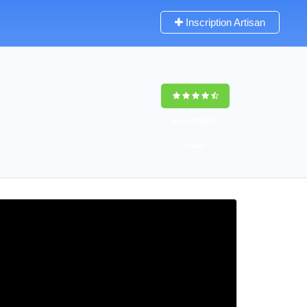
Inscription Artisan
9,5
(100%)
82
votes