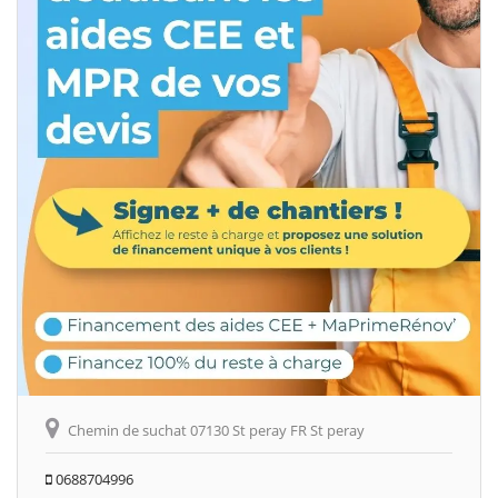
Chemin de suchat 07130 St peray FR St peray
0688704996