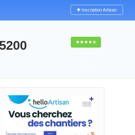
Inscription Artisan
35200
9,4
(100%)
74
votes