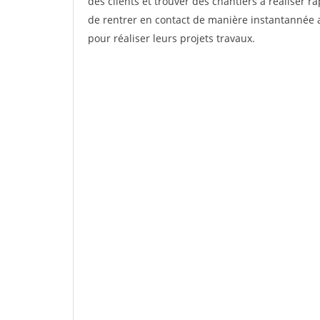
des clients et trouver des chantiers à réaliser 
de rentrer en contact de manière instantannée a
pour réaliser leurs projets travaux.