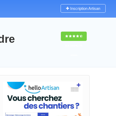
Inscription Artisan
dre
9,4
(100%)
75
votes